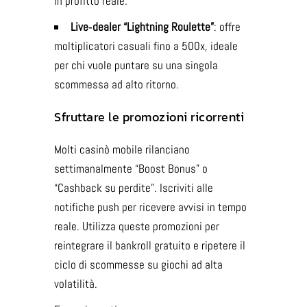
in profitto reale.
Live‑dealer “Lightning Roulette”
: offre
moltiplicatori casuali fino a 500x, ideale
per chi vuole puntare su una singola
scommessa ad alto ritorno.
Sfruttare le promozioni ricorrenti
Molti casinò mobile rilanciano
settimanalmente “Boost Bonus” o
“Cashback su perdite”. Iscriviti alle
notifiche push per ricevere avvisi in tempo
reale. Utilizza queste promozioni per
reintegrare il bankroll gratuito e ripetere il
ciclo di scommesse su giochi ad alta
volatilità.