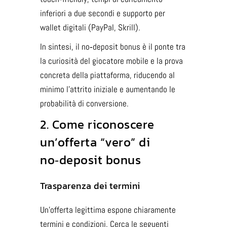
inferiori a due secondi e supporto per
wallet digitali (PayPal, Skrill).
In sintesi, il no‑deposit bonus è il ponte tra
la curiosità del giocatore mobile e la prova
concreta della piattaforma, riducendo al
minimo l’attrito iniziale e aumentando le
probabilità di conversione.
2. Come riconoscere
un’offerta “vero” di
no‑deposit bonus
Trasparenza dei termini
Un’offerta legittima espone chiaramente
termini e condizioni. Cerca le seguenti