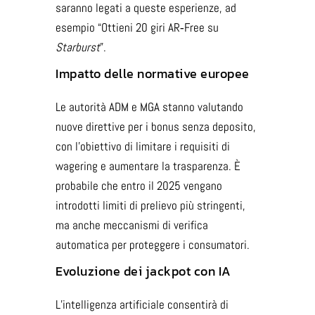
saranno legati a queste esperienze, ad
esempio “Ottieni 20 giri AR‑Free su
Starburst
”.
Impatto delle normative europee
Le autorità ADM e MGA stanno valutando
nuove direttive per i bonus senza deposito,
con l’obiettivo di limitare i requisiti di
wagering e aumentare la trasparenza. È
probabile che entro il 2025 vengano
introdotti limiti di prelievo più stringenti,
ma anche meccanismi di verifica
automatica per proteggere i consumatori.
Evoluzione dei jackpot con IA
L’intelligenza artificiale consentirà di