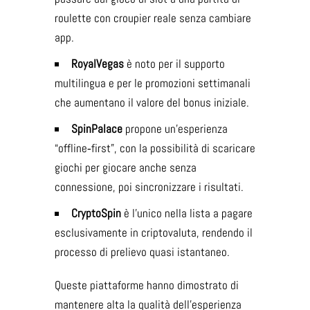
roulette con croupier reale senza cambiare
app.
RoyalVegas
è noto per il supporto
multilingua e per le promozioni settimanali
che aumentano il valore del bonus iniziale.
SpinPalace
propone un’esperienza
“offline‑first”, con la possibilità di scaricare
giochi per giocare anche senza
connessione, poi sincronizzare i risultati.
CryptoSpin
è l’unico nella lista a pagare
esclusivamente in criptovaluta, rendendo il
processo di prelievo quasi istantaneo.
Queste piattaforme hanno dimostrato di
mantenere alta la qualità dell’esperienza