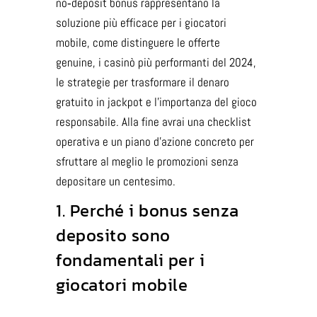
no‑deposit bonus rappresentano la
soluzione più efficace per i giocatori
mobile, come distinguere le offerte
genuine, i casinò più performanti del 2024,
le strategie per trasformare il denaro
gratuito in jackpot e l’importanza del gioco
responsabile. Alla fine avrai una checklist
operativa e un piano d’azione concreto per
sfruttare al meglio le promozioni senza
depositare un centesimo.
1. Perché i bonus senza
deposito sono
fondamentali per i
giocatori mobile