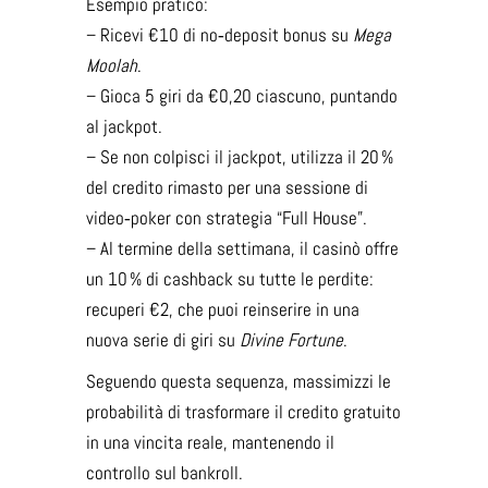
Esempio pratico:
– Ricevi €10 di no‑deposit bonus su
Mega
Moolah
.
– Gioca 5 giri da €0,20 ciascuno, puntando
al jackpot.
– Se non colpisci il jackpot, utilizza il 20 %
del credito rimasto per una sessione di
video‑poker con strategia “Full House”.
– Al termine della settimana, il casinò offre
un 10 % di cashback su tutte le perdite:
recuperi €2, che puoi reinserire in una
nuova serie di giri su
Divine Fortune
.
Seguendo questa sequenza, massimizzi le
probabilità di trasformare il credito gratuito
in una vincita reale, mantenendo il
controllo sul bankroll.