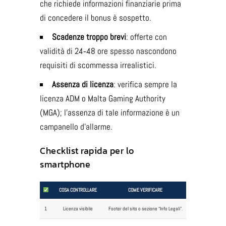
che richiede informazioni finanziarie prima
di concedere il bonus è sospetto.
Scadenze troppo brevi
: offerte con
validità di 24‑48 ore spesso nascondono
requisiti di scommessa irrealistici.
Assenza di licenza
: verifica sempre la
licenza ADM o Malta Gaming Authority
(MGA); l’assenza di tale informazione è un
campanello d’allarme.
Checklist rapida per lo
smartphone
COSA CONTROLLARE
COME VERIFICARE
1
Licenza visibile
Footer del sito o sezione “Info Legali”.