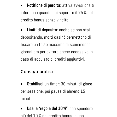
Notifiche di perdita
: attiva avvisi che ti
informano quando hai superato il 75 % del
credito bonus senza vincite.
Limiti di deposito
: anche se non stai
depositando, molti casinò permettono di
fissare un tetto massimo di scommessa
giornaliera per evitare spese eccessive in
caso di acquisto di crediti aggiuntivi.
Consigli pratici
Stabilisci un timer
: 30 minuti di gioco
per sessione, poi pausa di almeno 15
minuti.
Usa la “regola del 10 %”
: non spendere
più del 10 % del credito bonus in una