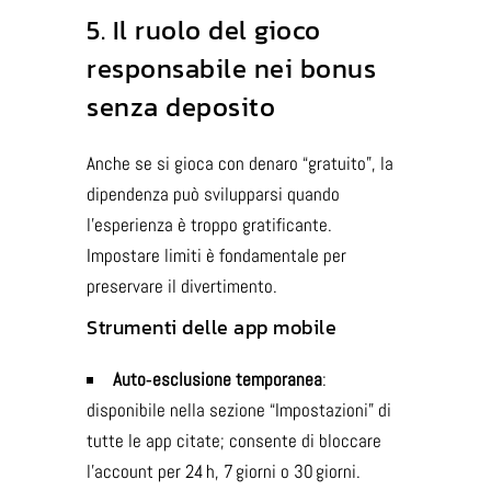
5. Il ruolo del gioco
responsabile nei bonus
senza deposito
Anche se si gioca con denaro “gratuito”, la
dipendenza può svilupparsi quando
l’esperienza è troppo gratificante.
Impostare limiti è fondamentale per
preservare il divertimento.
Strumenti delle app mobile
Auto‑esclusione temporanea
:
disponibile nella sezione “Impostazioni” di
tutte le app citate; consente di bloccare
l’account per 24 h, 7 giorni o 30 giorni.