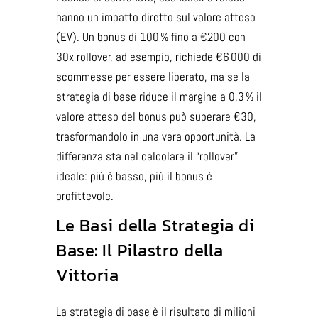
hanno un impatto diretto sul valore atteso
(EV). Un bonus di 100 % fino a €200 con
30x rollover, ad esempio, richiede €6 000 di
scommesse per essere liberato, ma se la
strategia di base riduce il margine a 0,3 % il
valore atteso del bonus può superare €30,
trasformandolo in una vera opportunità. La
differenza sta nel calcolare il “rollover”
ideale: più è basso, più il bonus è
profittevole.
Le Basi della Strategia di
Base: Il Pilastro della
Vittoria
La strategia di base è il risultato di milioni