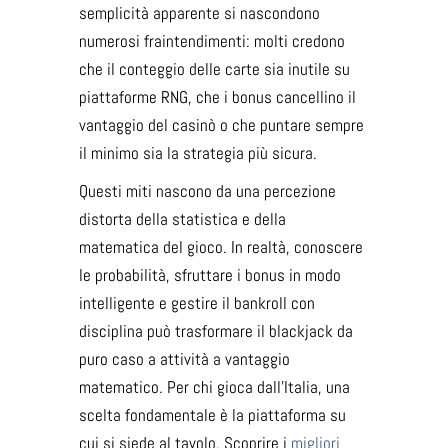
semplicità apparente si nascondono
numerosi fraintendimenti: molti credono
che il conteggio delle carte sia inutile su
piattaforme RNG, che i bonus cancellino il
vantaggio del casinò o che puntare sempre
il minimo sia la strategia più sicura.
Questi miti nascono da una percezione
distorta della statistica e della
matematica del gioco. In realtà, conoscere
le probabilità, sfruttare i bonus in modo
intelligente e gestire il bankroll con
disciplina può trasformare il blackjack da
puro caso a attività a vantaggio
matematico. Per chi gioca dall’Italia, una
scelta fondamentale è la piattaforma su
cui si siede al tavolo. Scoprire i
migliori