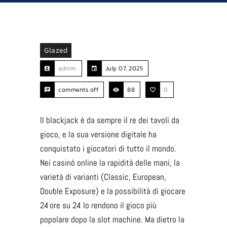
Glazed
admin
July 07, 2025
comments off
88
0
Il blackjack è da sempre il re dei tavoli da
gioco, e la sua versione digitale ha
conquistato i giocatori di tutto il mondo.
Nei casinò online la rapidità delle mani, la
varietà di varianti (Classic, European,
Double Exposure) e la possibilità di giocare
24 ore su 24 lo rendono il gioco più
popolare dopo la slot machine. Ma dietro la