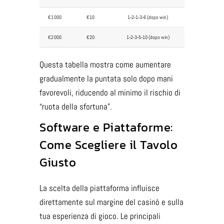
€1 000
€10
1‑2‑1‑3‑6 (dopo win)
€2 000
€20
1‑2‑3‑5‑10 (dopo win)
Questa tabella mostra come aumentare
gradualmente la puntata solo dopo mani
favorevoli, riducendo al minimo il rischio di
“ruota della sfortuna”.
Software e Piattaforme:
Come Scegliere il Tavolo
Giusto
La scelta della piattaforma influisce
direttamente sul margine del casinò e sulla
tua esperienza di gioco. Le principali