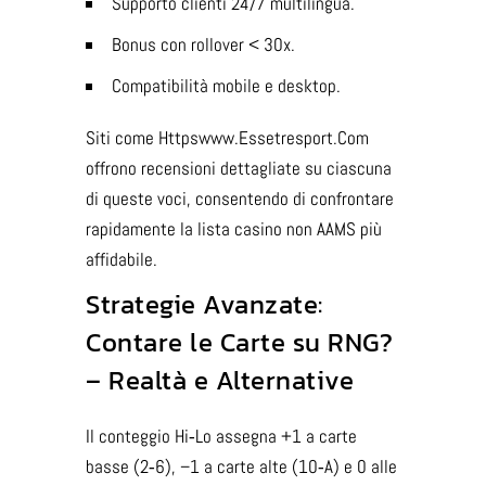
Supporto clienti 24/7 multilingua.
Bonus con rollover < 30x.
Compatibilità mobile e desktop.
Siti come Httpswww.Essetresport.Com
offrono recensioni dettagliate su ciascuna
di queste voci, consentendo di confrontare
rapidamente la lista casino non AAMS più
affidabile.
Strategie Avanzate:
Contare le Carte su RNG?
– Realtà e Alternative
Il conteggio Hi‑Lo assegna +1 a carte
basse (2‑6), –1 a carte alte (10‑A) e 0 alle