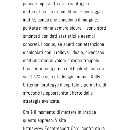
passatempo a attività a vantaggio
matematico. I miti più diffusi – conteggio
inutile, bonus che annullano il margine,
puntata minima sempre sicura – sono stati
smontati con dati statistici e esempi
concreti. I bonus, se scelti con attenzione
e calcolati con il rollover ideale, diventano
moltiplicatori di valore anziché trappole.
Una gestione rigorosa del bankroll, basata
sul 1‑2 % e su metodologie come il Kelly
Criterion, protegge il capitale e permette di
sfruttare le opportunità offerte dalle
strategie avanzate.
Ora è il momento di mettere in pratica
quanto appreso. Visita
Httpswww.Essetresport.Com, confronta la