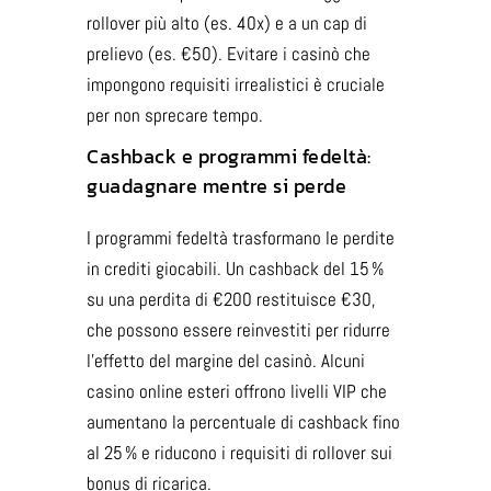
rollover più alto (es. 40x) e a un cap di
prelievo (es. €50). Evitare i casinò che
impongono requisiti irrealistici è cruciale
per non sprecare tempo.
Cashback e programmi fedeltà:
guadagnare mentre si perde
I programmi fedeltà trasformano le perdite
in crediti giocabili. Un cashback del 15 %
su una perdita di €200 restituisce €30,
che possono essere reinvestiti per ridurre
l’effetto del margine del casinò. Alcuni
casino online esteri offrono livelli VIP che
aumentano la percentuale di cashback fino
al 25 % e riducono i requisiti di rollover sui
bonus di ricarica.