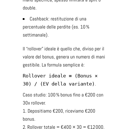
double.
Cashback: restituzione di una
percentuale delle perdite (es. 10 %
settimanale).
Il “rollover” ideale è quello che, diviso per il
valore del bonus, genera un numero di mani
gestibile. La formula semplice è:
Rollover ideale = (Bonus ×
.
30) / (EV della variante)
Caso studio: 100 % bonus fino a €200 con
30x rollover.
1. Depositiamo €200, riceviamo €200
bonus.
2. Rollover totale = €400 × 30 = €12 000.