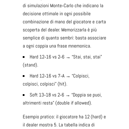
di simulazioni Monte‑Carlo che indicano la
decisione ottimale in ogni possibile
combinazione di mano del giocatore e carta
scoperta del dealer. Memorizzarla è più
semplice di quanto sembri: basta associare
a ogni coppia una frase mnemonica.
Hard 12‑16 vs 2‑6 → “Stai, stai, stai”
(stand).
Hard 12‑16 vs 7‑A → “Colpisci,
colpisci, colpisci” (hit).
Soft 13‑18 vs 2‑6 → “Doppia se puoi,
altrimenti resta” (double if allowed).
Esempio pratico: il giocatore ha 12 (hard) e
il dealer mostra 5. La tabella indica di