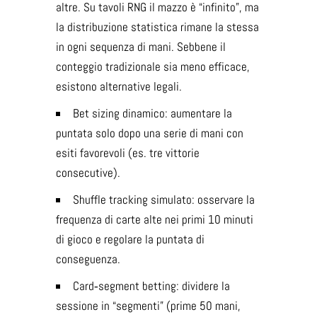
altre. Su tavoli RNG il mazzo è “infinito”, ma
la distribuzione statistica rimane la stessa
in ogni sequenza di mani. Sebbene il
conteggio tradizionale sia meno efficace,
esistono alternative legali.
Bet sizing dinamico: aumentare la
puntata solo dopo una serie di mani con
esiti favorevoli (es. tre vittorie
consecutive).
Shuffle tracking simulato: osservare la
frequenza di carte alte nei primi 10 minuti
di gioco e regolare la puntata di
conseguenza.
Card‑segment betting: dividere la
sessione in “segmenti” (prime 50 mani,