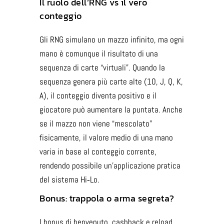
Il ruolo dell’RNG vs il vero
conteggio
Gli RNG simulano un mazzo infinito, ma ogni
mano è comunque il risultato di una
sequenza di carte “virtuali”. Quando la
sequenza genera più carte alte (10, J, Q, K,
A), il conteggio diventa positivo e il
giocatore può aumentare la puntata. Anche
se il mazzo non viene “mescolato”
fisicamente, il valore medio di una mano
varia in base al conteggio corrente,
rendendo possibile un’applicazione pratica
del sistema Hi‑Lo.
Bonus: trappola o arma segreta?
I bonus di benvenuto, cashback e reload