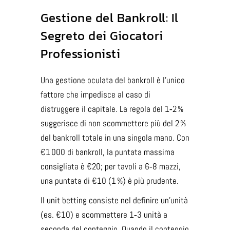
Gestione del Bankroll: Il
Segreto dei Giocatori
Professionisti
Una gestione oculata del bankroll è l’unico
fattore che impedisce al caso di
distruggere il capitale. La regola del 1‑2 %
suggerisce di non scommettere più del 2 %
del bankroll totale in una singola mano. Con
€1 000 di bankroll, la puntata massima
consigliata è €20; per tavoli a 6‑8 mazzi,
una puntata di €10 (1 %) è più prudente.
Il unit betting consiste nel definire un’unità
(es. €10) e scommettere 1‑3 unità a
seconda del conteggio. Quando il conteggio