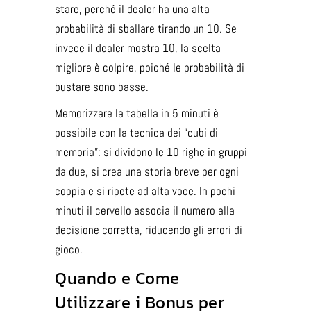
stare, perché il dealer ha una alta
probabilità di sballare tirando un 10. Se
invece il dealer mostra 10, la scelta
migliore è colpire, poiché le probabilità di
bustare sono basse.
Memorizzare la tabella in 5 minuti è
possibile con la tecnica dei “cubi di
memoria”: si dividono le 10 righe in gruppi
da due, si crea una storia breve per ogni
coppia e si ripete ad alta voce. In pochi
minuti il cervello associa il numero alla
decisione corretta, riducendo gli errori di
gioco.
Quando e Come
Utilizzare i Bonus per