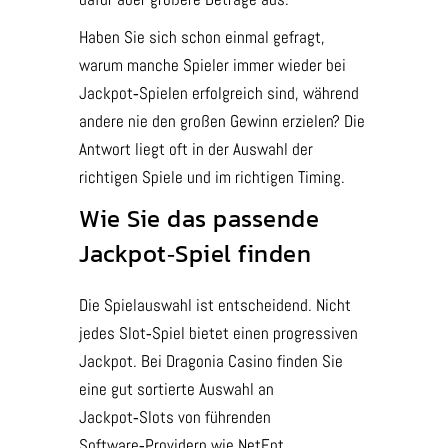
Haben Sie sich schon einmal gefragt,
warum manche Spieler immer wieder bei
Jackpot‑Spielen erfolgreich sind, während
andere nie den großen Gewinn erzielen? Die
Antwort liegt oft in der Auswahl der
richtigen Spiele und im richtigen Timing.
Wie Sie das passende
Jackpot‑Spiel finden
Die Spielauswahl ist entscheidend. Nicht
jedes Slot‑Spiel bietet einen progressiven
Jackpot. Bei Dragonia Casino finden Sie
eine gut sortierte Auswahl an
Jackpot‑Slots von führenden
Software‑Providern wie NetEnt,