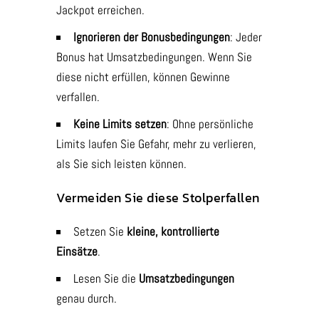
Jackpot erreichen.
Ignorieren der Bonusbedingungen
: Jeder
Bonus hat Umsatzbedingungen. Wenn Sie
diese nicht erfüllen, können Gewinne
verfallen.
Keine Limits setzen
: Ohne persönliche
Limits laufen Sie Gefahr, mehr zu verlieren,
als Sie sich leisten können.
Vermeiden Sie diese Stolperfallen
Setzen Sie
kleine, kontrollierte
Einsätze
.
Lesen Sie die
Umsatzbedingungen
genau durch.