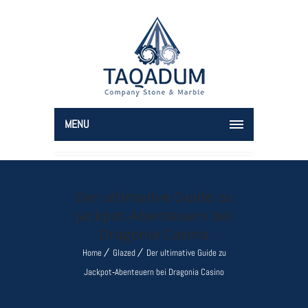
MENU
Der ultimative Guide zu
Jackpot‑Abenteuern bei
Dragonia Casino
Home
Glazed
Der ultimative Guide zu
Jackpot‑Abenteuern bei Dragonia Casino