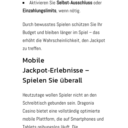
Aktivieren Sie
Selbst‑Ausschluss
oder
Einzahlungslimits
, wenn nötig.
Durch bewusstes Spielen schützen Sie Ihr
Budget und bleiben länger im Spiel – das
erhöht die Wahrscheinlichkeit, den Jackpot
zu treffen.
Mobile
Jackpot‑Erlebnisse –
Spielen Sie überall
Heutzutage wollen Spieler nicht an den
Schreibtisch gebunden sein. Dragonia
Casino bietet eine vollständig optimierte
mobile Plattform, die auf Smartphones und
Tablets reibungslos läuft. Die