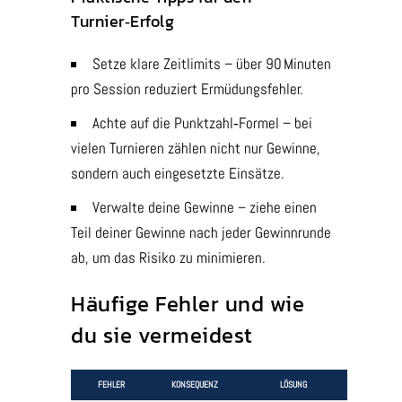
Turnier‑Erfolg
Setze klare Zeitlimits – über 90 Minuten
pro Session reduziert Ermüdungsfehler.
Achte auf die Punktzahl‑Formel – bei
vielen Turnieren zählen nicht nur Gewinne,
sondern auch eingesetzte Einsätze.
Verwalte deine Gewinne – ziehe einen
Teil deiner Gewinne nach jeder Gewinnrunde
ab, um das Risiko zu minimieren.
Häufige Fehler und wie
du sie vermeidest
FEHLER
KONSEQUENZ
LÖSUNG