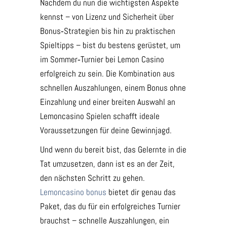
Nachdem du nun die wichtigsten Aspekte
kennst – von Lizenz und Sicherheit über
Bonus‑Strategien bis hin zu praktischen
Spieltipps – bist du bestens gerüstet, um
im Sommer‑Turnier bei Lemon Casino
erfolgreich zu sein. Die Kombination aus
schnellen Auszahlungen, einem Bonus ohne
Einzahlung und einer breiten Auswahl an
Lemoncasino Spielen schafft ideale
Voraussetzungen für deine Gewinnjagd.
Und wenn du bereit bist, das Gelernte in die
Tat umzusetzen, dann ist es an der Zeit,
den nächsten Schritt zu gehen.
Lemoncasino bonus
bietet dir genau das
Paket, das du für ein erfolgreiches Turnier
brauchst – schnelle Auszahlungen, ein