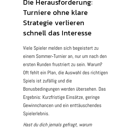
Die Herausforderung:
Turniere ohne klare
Strategie verlieren
schnell das Interesse
Viele Spieler melden sich begeistert zu
einem Sommer‑Turnier an, nur um nach den
ersten Runden frustriert zu sein. Warum?
Oft fehlt ein Plan, die Auswahl des richtigen
Spiels ist zufällig und die
Bonusbedingungen werden übersehen. Das
Ergebnis: Kurzfristige Einsätze, geringe
Gewinnchancen und ein enttäuschendes
Spielerlebnis.
Hast du dich jemals gefragt, warum