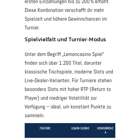
ersten Einzahlungen bis zu 200 % erhöht.
Diese Kombination verschafft dir mehr
Spielzeit und höhere Gewinnchancen im
Turnier.
Spielvielfalt und Turnier‑Modus
Unter dem Begriff „Lemoncasino Spiel“
finden sich über 1.200 Titel, darunter
klassische Tischspiele, moderne Slots und
Live‑Dealer‑Varianten. Für Turniere stehen
besonders Slots mit hoher RTP (Return to
Player) und niedriger Volatilität zur
Verfügung – ideal, um konstant Punkte zu
sammeln.
FEATURE
LEMON CASINO
KONKURRENZ
A