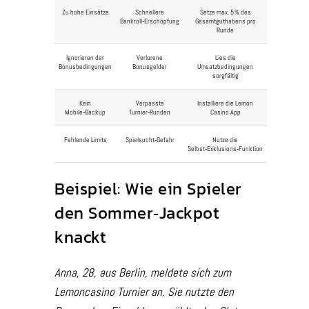
Zu hohe Einsätze
Schnellere
Setze max. 5 % des
Bankroll‑Erschöpfung
Gesamtguthabens pro
Runde
Ignorieren der
Verlorene
Lies die
Bonusbedingungen
Bonusgelder
Umsatzbedingungen
sorgfältig
Kein
Verpasste
Installiere die Lemon
Mobile‑Backup
Turnier‑Runden
Casino App
Fehlende Limits
Spielsucht‑Gefahr
Nutze die
Selbst‑Exklusions‑Funktion
Beispiel: Wie ein Spieler
den Sommer‑Jackpot
knackt
Anna, 28, aus Berlin, meldete sich zum
Lemoncasino Turnier an. Sie nutzte den