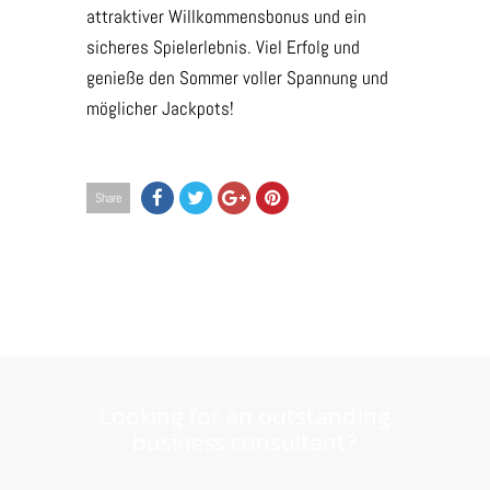
attraktiver Willkommensbonus und ein
sicheres Spielerlebnis. Viel Erfolg und
genieße den Sommer voller Spannung und
möglicher Jackpots!
Share
Looking for an outstanding
business consultant?