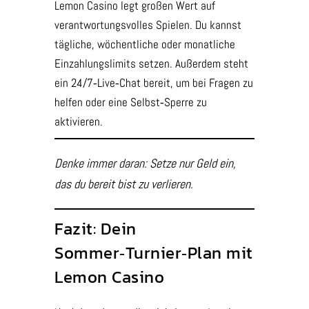
Lemon Casino legt großen Wert auf
verantwortungsvolles Spielen. Du kannst
tägliche, wöchentliche oder monatliche
Einzahlungslimits setzen. Außerdem steht
ein 24/7‑Live‑Chat bereit, um bei Fragen zu
helfen oder eine Selbst‑Sperre zu
aktivieren.
Denke immer daran: Setze nur Geld ein,
das du bereit bist zu verlieren.
Fazit: Dein
Sommer‑Turnier‑Plan mit
Lemon Casino