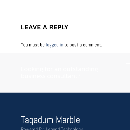
LEAVE A REPLY
You must be
logged in
to post a comment.
Looking for an outstanding
business consultant?
Taqadum Marble
Powered By: Legend Technology.