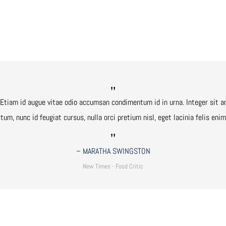
 Etiam id augue vitae odio accumsan condimentum id in urna. Integer sit a
tum, nunc id feugiat cursus, nulla orci pretium nisl, eget lacinia felis enim 
– MARATHA SWINGSTON
New Times - Food Critic