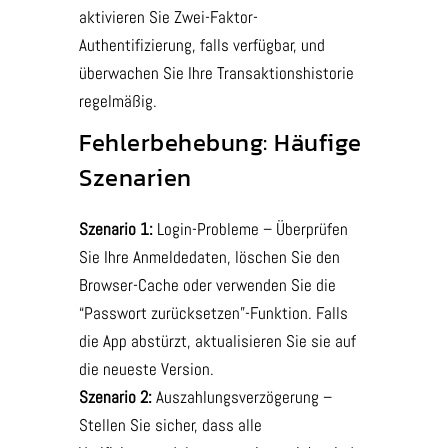
aktivieren Sie Zwei-Faktor-
Authentifizierung, falls verfügbar, und
überwachen Sie Ihre Transaktionshistorie
regelmäßig.
Fehlerbehebung: Häufige
Szenarien
Szenario 1:
Login-Probleme – Überprüfen
Sie Ihre Anmeldedaten, löschen Sie den
Browser-Cache oder verwenden Sie die
“Passwort zurücksetzen”-Funktion. Falls
die App abstürzt, aktualisieren Sie sie auf
die neueste Version.
Szenario 2:
Auszahlungsverzögerung –
Stellen Sie sicher, dass alle