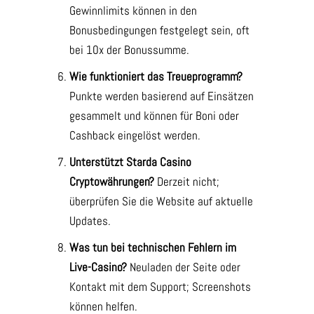
Gewinnlimits können in den
Bonusbedingungen festgelegt sein, oft
bei 10x der Bonussumme.
Wie funktioniert das Treueprogramm?
Punkte werden basierend auf Einsätzen
gesammelt und können für Boni oder
Cashback eingelöst werden.
Unterstützt Starda Casino
Cryptowährungen?
Derzeit nicht;
überprüfen Sie die Website auf aktuelle
Updates.
Was tun bei technischen Fehlern im
Live-Casino?
Neuladen der Seite oder
Kontakt mit dem Support; Screenshots
können helfen.