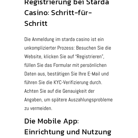
Registrierung bei Starda
Casino: Schritt-für-
Schritt
Die Anmeldung im starda casino ist ein
unkomplizierter Prozess: Besuchen Sie die
Website, klicken Sie auf “Registrieren”,
füllen Sie das Formular mit persönlichen
Daten aus, bestätigen Sie Ihre E-Mail und
führen Sie die KYC-Verifizierung durch.
Achten Sie auf die Genauigkeit der
Angaben, um spätere Auszahlungsprobleme
zu vermeiden.
Die Mobile App:
Einrichtung und Nutzung