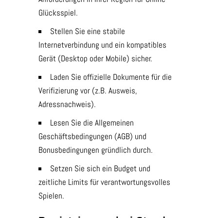
Glücksspiel.
Stellen Sie eine stabile
Internetverbindung und ein kompatibles
Gerät (Desktop oder Mobile) sicher.
Laden Sie offizielle Dokumente für die
Verifizierung vor (z.B. Ausweis,
Adressnachweis).
Lesen Sie die Allgemeinen
Geschäftsbedingungen (AGB) und
Bonusbedingungen gründlich durch.
Setzen Sie sich ein Budget und
zeitliche Limits für verantwortungsvolles
Spielen.