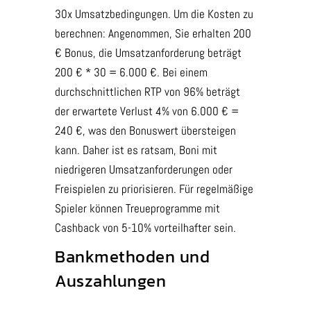
30x Umsatzbedingungen. Um die Kosten zu
berechnen: Angenommen, Sie erhalten 200
€ Bonus, die Umsatzanforderung beträgt
200 € * 30 = 6.000 €. Bei einem
durchschnittlichen RTP von 96% beträgt
der erwartete Verlust 4% von 6.000 € =
240 €, was den Bonuswert übersteigen
kann. Daher ist es ratsam, Boni mit
niedrigeren Umsatzanforderungen oder
Freispielen zu priorisieren. Für regelmäßige
Spieler können Treueprogramme mit
Cashback von 5-10% vorteilhafter sein.
Bankmethoden und
Auszahlungen