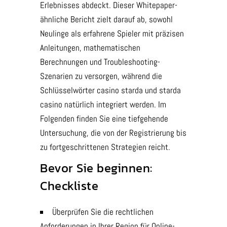
Erlebnisses abdeckt. Dieser Whitepaper-
ähnliche Bericht zielt darauf ab, sowohl
Neulinge als erfahrene Spieler mit präzisen
Anleitungen, mathematischen
Berechnungen und Troubleshooting-
Szenarien zu versorgen, während die
Schlüsselwörter casino starda und starda
casino natürlich integriert werden. Im
Folgenden finden Sie eine tiefgehende
Untersuchung, die von der Registrierung bis
zu fortgeschrittenen Strategien reicht.
Bevor Sie beginnen:
Checkliste
Überprüfen Sie die rechtlichen
Anforderungen in Ihrer Region für Online-